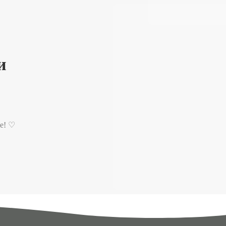
и
ение! ♡